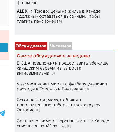
феномене
ALEX
→
Трюдо: цены на жилье в Канаде
«должны» оставаться высокими, чтобы
платить пенсионерам
Обсуждаемое
Читаемое
Самое обсуждаемое за неделю
В США предложили предоставить убежище
канадским евреям из-за роста
антисемитизма
(0)
Visa: чемпионат мира по футболу увеличил
расходы в Торонто и Ванкувере
(0)
Сегодня Форд может объявить
дополнительные выборы в трех округах
Онтарио
(0)
Средняя стоимость аренды жилья в Канаде
снизилась на 4% за год
(0)