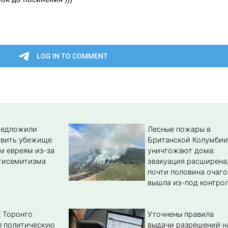
:
редложили
Лесные пожары в
авить убежище
Британской Колумбии
м евреям из-за
уничтожают дома:
тисемитизма
эвакуация расширена
почти половина очаго
вышла из-под контро
 Торонто
Уточнены правила
л политическую
выдачи разрешений н