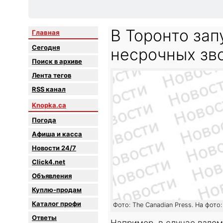
В Торонто зап
Главная
Сегодня
несрочных зв
Поиск в архиве
Лента тегов
RSS канал
Knopka.ca
Погода
Афиша и касса
Новости 24/7
Click4.net
Объявления
Куплю-продам
Каталог профи
Фото: The Canadian Press. На фото
Oтветы
Например, в случае взлом