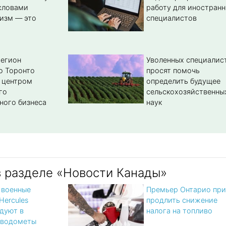
словами
работу для иностран
изм — это
специалистов
регион
Уволенных специалис
о Торонто
просят помочь
 центром
определить будущее
го
сельскохозяйственны
ного бизнеса
наук
в разделе «Новости Канады»
 военные
Премьер Онтарио при
Hercules
продлить снижение
дуют в
налога на топливо
 водометы