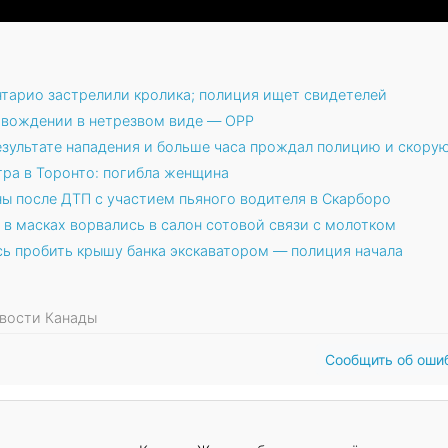
нтарио застрелили кролика; полиция ищет свидетелей
 вождении в нетрезвом виде — OPP
езультате нападения и больше часа прождал полицию и скору
ра в Торонто: погибла женщина
ны после ДТП с участием пьяного водителя в Скарборо
в масках ворвались в салон сотовой связи с молотком
сь пробить крышу банка экскаватором — полиция начала
овости Канады
Сообщить об оши