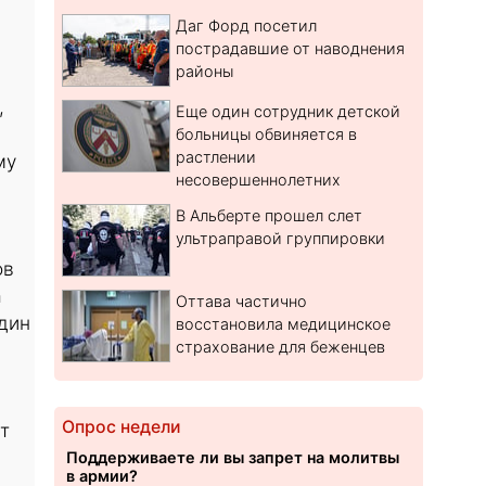
Даг Форд посетил
пострадавшие от наводнения
районы
,
Еще один сотрудник детской
больницы обвиняется в
растлении
му
несовершеннолетних
В Альберте прошел слет
ультраправой группировки
ов
а
Оттава частично
дин
восстановила медицинское
страхование для беженцев
Опрос недели
т
Поддерживаете ли вы запрет на молитвы
в армии?