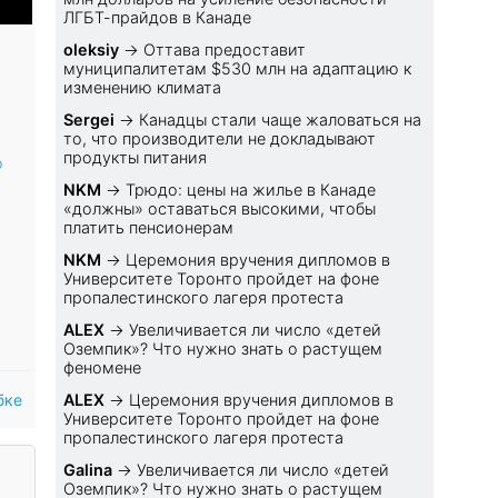
ЛГБТ-прайдов в Канаде
oleksiy
→
Оттава предоставит
муниципалитетам $530 млн на адаптацию к
изменению климата
Sеrgei
→
Канадцы стали чаще жаловаться на
то, что производители не докладывают
продукты питания
ю
NKM
→
Трюдо: цены на жилье в Канаде
«должны» оставаться высокими, чтобы
платить пенсионерам
NKM
→
Церемония вручения дипломов в
Университете Торонто пройдет на фоне
пропалестинского лагеря протеста
ALEX
→
Увеличивается ли число «детей
Оземпик»? Что нужно знать о растущем
феномене
бке
ALEX
→
Церемония вручения дипломов в
Университете Торонто пройдет на фоне
пропалестинского лагеря протеста
Galina
→
Увеличивается ли число «детей
Оземпик»? Что нужно знать о растущем