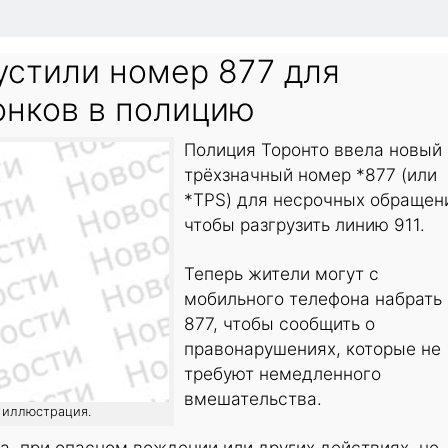
устили номер 877 для
онков в полицию
Полиция Торонто ввела новый
трёхзначный номер *877 (или
*TPS) для несрочных обращен
чтобы разгрузить линию 911.
Теперь жители могут с
мобильного телефона набрать
877, чтобы сообщить о
правонарушениях, которые не
требуют немедленного
вмешательства.
: иллюстрация.
а, при опасном вождении или других действиях, не