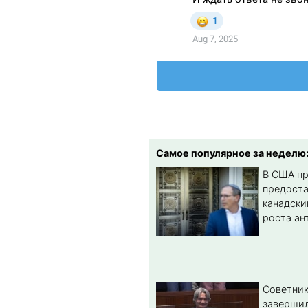
Самое популярное за неделю
В США п
предост
канадски
роста ан
Советник
заверши