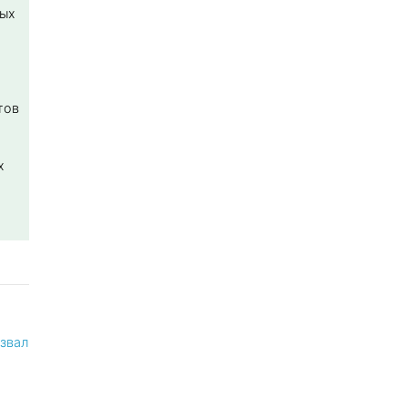
ных
тов
х
звал