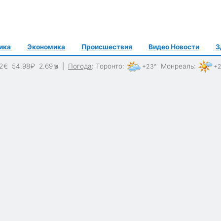
ика
Экономика
Происшествия
Видео Новости
З
2
€
54.98
₽
2.69
₪
|
Погода
:
Торонто
:
Монреаль
:
+23°
+2