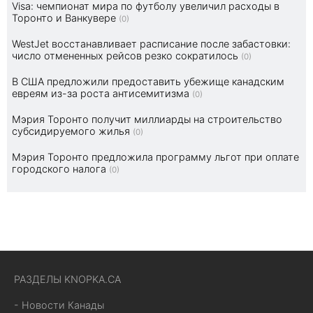
Visa: чемпионат мира по футболу увеличил расходы в
Торонто и Ванкувере
(0)
WestJet восстанавливает расписание после забастовки:
число отмененных рейсов резко сократилось
(0)
В США предложили предоставить убежище канадским
евреям из-за роста антисемитизма
(0)
Мэрия Торонто получит миллиарды на строительство
субсидируемого жилья
(0)
Мэрия Торонто предложила программу льгот при оплате
городского налога
(0)
РАЗДЕЛЫ KNOPKA.CA
- Новости Канады