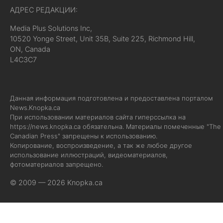
АДРЕС РЕДАКЦИИ:
Media Plus Solutions Inc,
10520 Yonge Street, Unit 35B, Suite 225, Richmond Hill,
ON, Canada
L4C3C7
Данная информация подготовлена и предоставлена порталом
News.Knopka.ca
При использовании материалов сайта гиперссылка на
https://news.knopka.ca
обязательна. Материалы помеченные "The
Canadian Press" запрещены к использованию.
Копирование, воспроизведение, а так же любое другое
использование иллюстраций, видеоматериалов,
фотоматериалов запрещено.
© 2009 — 2026 Knopka.ca