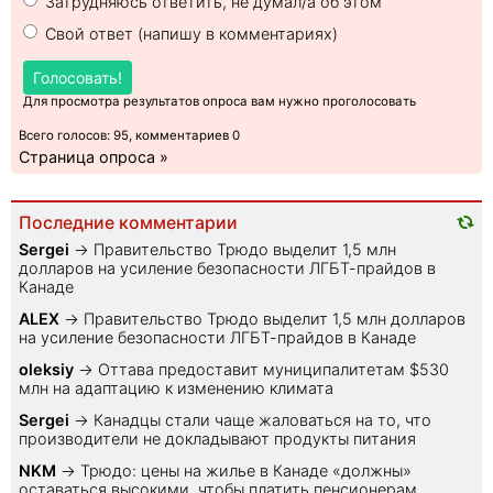
Затрудняюсь ответить, не думал/а об этом
Свой ответ (напишу в комментариях)
Голосовать!
Для просмотра результатов опроса вам нужно проголосовать
Всего голосов: 95, комментариев 0
Страница опроса »
Последние комментарии
Sеrgei
→
Правительство Трюдо выделит 1,5 млн
долларов на усиление безопасности ЛГБТ-прайдов в
Канаде
ALEX
→
Правительство Трюдо выделит 1,5 млн долларов
на усиление безопасности ЛГБТ-прайдов в Канаде
oleksiy
→
Оттава предоставит муниципалитетам $530
млн на адаптацию к изменению климата
Sеrgei
→
Канадцы стали чаще жаловаться на то, что
производители не докладывают продукты питания
NKM
→
Трюдо: цены на жилье в Канаде «должны»
оставаться высокими, чтобы платить пенсионерам