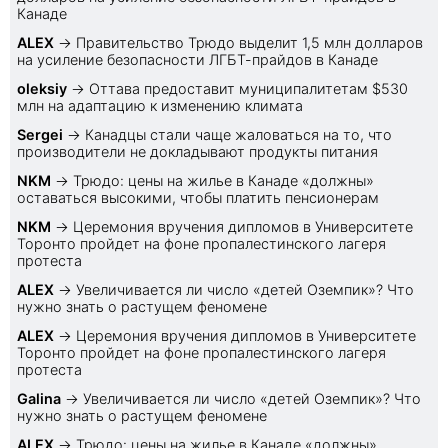
Канаде
ALEX
→
Правительство Трюдо выделит 1,5 млн долларов
на усиление безопасности ЛГБТ-прайдов в Канаде
oleksiy
→
Оттава предоставит муниципалитетам $530
млн на адаптацию к изменению климата
Sеrgei
→
Канадцы стали чаще жаловаться на то, что
производители не докладывают продукты питания
NKM
→
Трюдо: цены на жилье в Канаде «должны»
оставаться высокими, чтобы платить пенсионерам
NKM
→
Церемония вручения дипломов в Университете
Торонто пройдет на фоне пропалестинского лагеря
протеста
ALEX
→
Увеличивается ли число «детей Оземпик»? Что
нужно знать о растущем феномене
ALEX
→
Церемония вручения дипломов в Университете
Торонто пройдет на фоне пропалестинского лагеря
протеста
Galina
→
Увеличивается ли число «детей Оземпик»? Что
нужно знать о растущем феномене
ALEX
→
Трюдо: цены на жилье в Канаде «должны»