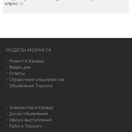
опрос
(0)
РАЗДЕЛЫ KNOPKA.CA
- Новости Канады
- Видео дня
- Ответы
- Справочник специалистов
- Объявления Торонто
- Знакомства в Канаде
- Доски объявлений
- Афиша выступлений
- Работа Торонто