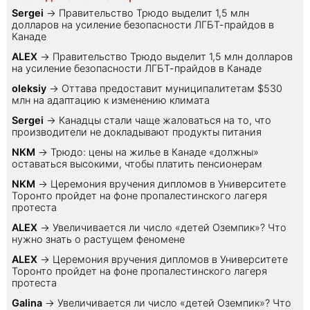
Sеrgei
→
Правительство Трюдо выделит 1,5 млн
долларов на усиление безопасности ЛГБТ-прайдов в
Канаде
ALEX
→
Правительство Трюдо выделит 1,5 млн долларов
на усиление безопасности ЛГБТ-прайдов в Канаде
oleksiy
→
Оттава предоставит муниципалитетам $530
млн на адаптацию к изменению климата
Sеrgei
→
Канадцы стали чаще жаловаться на то, что
производители не докладывают продукты питания
NKM
→
Трюдо: цены на жилье в Канаде «должны»
оставаться высокими, чтобы платить пенсионерам
NKM
→
Церемония вручения дипломов в Университете
Торонто пройдет на фоне пропалестинского лагеря
протеста
ALEX
→
Увеличивается ли число «детей Оземпик»? Что
нужно знать о растущем феномене
ALEX
→
Церемония вручения дипломов в Университете
Торонто пройдет на фоне пропалестинского лагеря
протеста
Galina
→
Увеличивается ли число «детей Оземпик»? Что