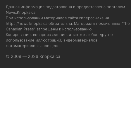
Данная информация подготовлена и предоставлена порталом
News.Knopka.ca
При использовании материалов сайта гиперссылка на
https://news.knopka.ca
обязательна. Материалы помеченные "The
Canadian Press" запрещены к использованию.
Копирование, воспроизведение, а так же любое другое
использование иллюстраций, видеоматериалов,
фотоматериалов запрещено.
© 2009 — 2026 Knopka.ca