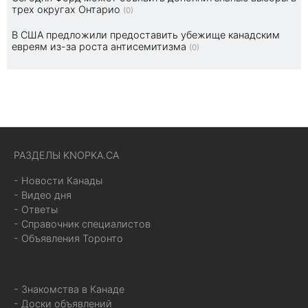
трех округах Онтарио
(0)
В США предложили предоставить убежище канадским
евреям из-за роста антисемитизма
(0)
РАЗДЕЛЫ KNOPKA.CA
- Новости Канады
- Видео дня
- Ответы
- Справочник специалистов
- Объявления Торонто
- Знакомства в Канаде
- Доски объявлений