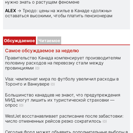
нужно знать о растущем феномене
ALEX
→
Трюдо: цены на жилье в Канаде «должны»
оставаться высокими, чтобы платить пенсионерам
Обсуждаемое
Читаемое
Самое обсуждаемое за неделю
Правительство Канада компенсирует производителям
половину расходов на перевозку стали между
провинциями
(0)
Visa: чемпионат мира по футболу увеличил расходы в
Торонто и Ванкувере
(0)
Большинство канадцев не знают, что предупреждения
МИД могут лишить их туристической страховки —
опрос
(0)
WestJet восстанавливает расписание после забастовки:
число отмененных рейсов резко сократилось
(0)
Сегодня Форд может объявить дополнительные выборы в