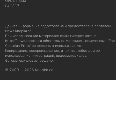
ON, Canada
L4C3C7
Данная информация подготовлена и предоставлена порталом
News.Knopka.ca
При использовании материалов сайта гиперссылка на
https://news.knopka.ca
обязательна. Материалы помеченные "The
Canadian Press" запрещены к использованию.
Копирование, воспроизведение, а так же любое другое
использование иллюстраций, видеоматериалов,
фотоматериалов запрещено.
© 2009 — 2026 Knopka.ca