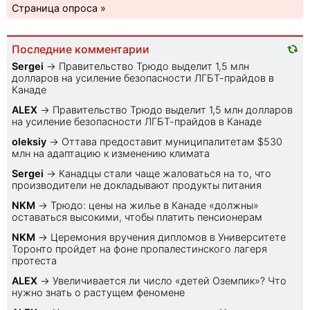
Страница опроса »
Последние комментарии
Sеrgei
→
Правительство Трюдо выделит 1,5 млн
долларов на усиление безопасности ЛГБТ-прайдов в
Канаде
ALEX
→
Правительство Трюдо выделит 1,5 млн долларов
на усиление безопасности ЛГБТ-прайдов в Канаде
oleksiy
→
Оттава предоставит муниципалитетам $530
млн на адаптацию к изменению климата
Sеrgei
→
Канадцы стали чаще жаловаться на то, что
производители не докладывают продукты питания
NKM
→
Трюдо: цены на жилье в Канаде «должны»
оставаться высокими, чтобы платить пенсионерам
NKM
→
Церемония вручения дипломов в Университете
Торонто пройдет на фоне пропалестинского лагеря
протеста
ALEX
→
Увеличивается ли число «детей Оземпик»? Что
нужно знать о растущем феномене