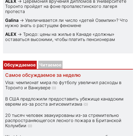
ALEX
→
Церемония вручения дипломов в Университете
Торонто пройдет на фоне пропалестинского лагеря
протеста
Galina
→
Увеличивается ли число «детей Оземпик»? Что
нужно знать о растущем феномене
ALEX
→
Трюдо: цены на жилье в Канаде «должны»
оставаться высокими, чтобы платить пенсионерам
Обсуждаемое
Читаемое
Самое обсуждаемое за неделю
Visa: чемпионат мира по футболу увеличил расходы в
Торонто и Ванкувере
(0)
В США предложили предоставить убежище канадским
евреям из-за роста антисемитизма
(0)
20 тысяч человек эвакуированы из-за стремительно
распространяющегося лесного пожара в Британской
Колумбии
(0)