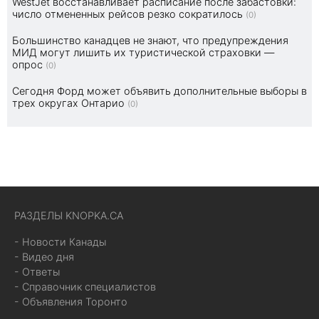
WestJet восстанавливает расписание после забастовки:
число отмененных рейсов резко сократилось
(0)
Большинство канадцев не знают, что предупреждения
МИД могут лишить их туристической страховки —
опрос
(0)
Сегодня Форд может объявить дополнительные выборы в
трех округах Онтарио
(0)
РАЗДЕЛЫ KNOPKA.CA
- Новости Канады
- Видео дня
- Ответы
- Справочник специалистов
- Объявления Торонто