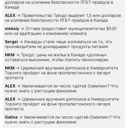
долларов на усиление безопасности ЛГБТ-прайдов в
Канаде
ALEX
→
Правительство Трюдо выделит 1,5 млн долларов
на усиление безопасности ЛГБТ-прайдов в Канаде
oleksiy
→
Оттава предоставит муниципалитетам $530
млн на адаптацию к изменению климата
Sеrgei
→
Канадцы стали чаще жаловаться на то, что
производители не докладывают продукты питания
NKM
→
Трюдо: цены на жилье в Канаде «должны»
оставаться высокими, чтобы платить пенсионерам
NKM
→
Церемония вручения дипломов в Университете
Торонто пройдет на фоне пропалестинского лагеря
протеста
ALEX
→
Увеличивается ли число «детей Оземпик»? Что
нужно знать о растущем феномене
ALEX
→
Церемония вручения дипломов в Университете
Торонто пройдет на фоне пропалестинского лагеря
протеста
Galina
→
Увеличивается ли число «детей Оземпик»? Что
нужно знать о растущем феномене