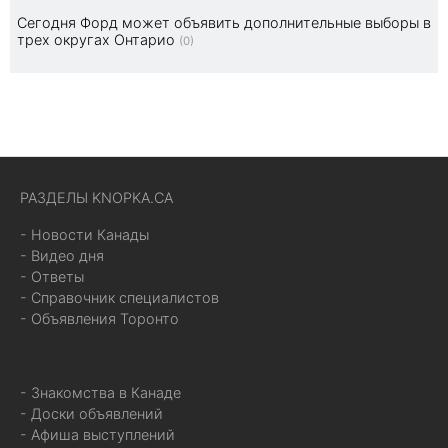
Сегодня Форд может объявить дополнительные выборы в
трех округах Онтарио
(0)
РАЗДЕЛЫ KNOPKA.CA
- Новости Канады
- Видео дня
- Ответы
- Справочник специалистов
- Объявления Торонто
- Знакомства в Канаде
- Доски объявлений
- Афиша выступлений