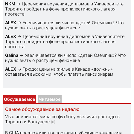
NKM
→
Церемония вручения дипломов в Университете
Торонто пройдет на фоне пропалестинского лагеря
протеста
ALEX
→
Увеличивается ли число «детей Оземпик»? Что
нужно знать о растущем феномене
ALEX
→
Церемония вручения дипломов в Университете
Торонто пройдет на фоне пропалестинского лагеря
протеста
Galina
→
Увеличивается ли число «детей Оземпик»? Что
нужно знать о растущем феномене
ALEX
→
Трюдо: цены на жилье в Канаде «должны»
оставаться высокими, чтобы платить пенсионерам
Обсуждаемое
Читаемое
Самое обсуждаемое за неделю
Visa: чемпионат мира по футболу увеличил расходы в
Торонто и Ванкувере
(0)
В США предложили предоставить убежище канадским