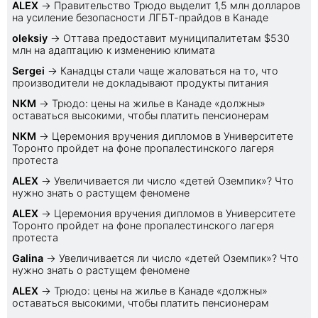
ALEX
→
Правительство Трюдо выделит 1,5 млн долларов
на усиление безопасности ЛГБТ-прайдов в Канаде
oleksiy
→
Оттава предоставит муниципалитетам $530
млн на адаптацию к изменению климата
Sеrgei
→
Канадцы стали чаще жаловаться на то, что
производители не докладывают продукты питания
NKM
→
Трюдо: цены на жилье в Канаде «должны»
оставаться высокими, чтобы платить пенсионерам
NKM
→
Церемония вручения дипломов в Университете
Торонто пройдет на фоне пропалестинского лагеря
протеста
ALEX
→
Увеличивается ли число «детей Оземпик»? Что
нужно знать о растущем феномене
ALEX
→
Церемония вручения дипломов в Университете
Торонто пройдет на фоне пропалестинского лагеря
протеста
Galina
→
Увеличивается ли число «детей Оземпик»? Что
нужно знать о растущем феномене
ALEX
→
Трюдо: цены на жилье в Канаде «должны»
оставаться высокими, чтобы платить пенсионерам