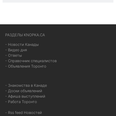
РАЗДЕЛЫ KNOPKA.CA
- Новости Канады
- Видео дня
- Ответы
- Справочник специалистов
- Объявления Торонто
- Знакомства в Канаде
- Доски объявлений
- Афиша выступлений
- Работа Торонто
- Rss feed Новостей