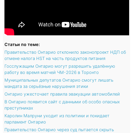
Статьи по теме:
Правительство Онтарио отклонило законопроект НДП об
отмене налога HST на часть продуктов питания
Госслужащим Онтарио могут разрешить удалённую
работу во время матчей ЧМ-2026 в Торонто
Муниципальных депутатов Онтарио смогут лишать
мандата за серьёзные нарушения этики
Онтарио ужесточает правила эвакуации автомобилей
В Онтарио появится сайт с данными об особо опасных
преступниках
Каролин Малруни уходит из политики и покидает
парламент Онтарио
Правительство Онтарио через суд пытается скрыть