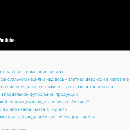
ют наносить домашние визиты
 сексуальном насилии над восьмилетней девочкой в магазине
и велосипедиста на землю из-за отказа остановиться
сяч поддельной футбольной продукции
какой провинции канадцы получают больше?
чти две недели назад в Торонто
мигрант в Канаде работает по специальности