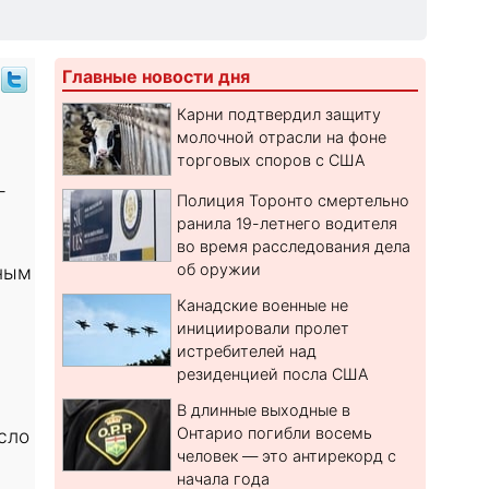
Главные новости дня
Карни подтвердил защиту
молочной отрасли на фоне
торговых споров с США
-
Полиция Торонто смертельно
ранила 19-летнего водителя
во время расследования дела
об оружии
ным
Канадские военные не
инициировали пролет
истребителей над
резиденцией посла США
В длинные выходные в
Онтарио погибли восемь
сло
человек — это антирекорд с
начала года