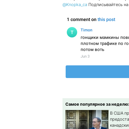
@Knopka_ca
Подписывайтесь на 
Самое популярное за неделю
В США п
предост
канадски