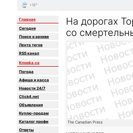
+18°
На дорогах То
Главная
Сегодня
со смертельн
Поиск в архиве
Лента тегов
RSS канал
Knopka.ca
Погода
Афиша и касса
Новости 24/7
Click4.net
Объявления
Куплю-продам
Каталог профи
The Canadian Press
Oтветы