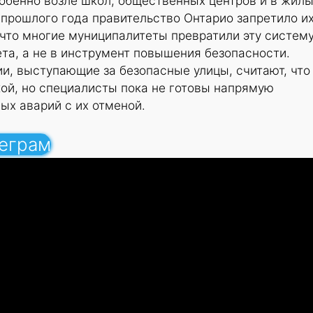
обенно возле школ, общественных центров и в жил
 прошлого года правительство Онтарио запретило и
 что многие муниципалитеты превратили эту систему
та, а не в инструмент повышения безопасности.
и, выступающие за безопасные улицы, считают, что
кой, но специалисты пока не готовы напрямую
ых аварий с их отменой.
леграм