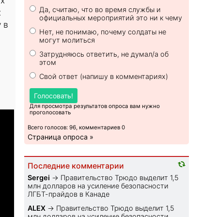
ых
Да, считаю, что во время службы и
х
официальных мероприятий это ни к чему
 в
Нет, не понимаю, почему солдаты не
могут молиться
Затрудняюсь ответить, не думал/а об
этом
Свой ответ (напишу в комментариях)
Голосовать!
Для просмотра результатов опроса вам нужно
проголосовать
Всего голосов: 96, комментариев 0
Страница опроса »
Последние комментарии
Sеrgei
→
Правительство Трюдо выделит 1,5
млн долларов на усиление безопасности
ЛГБТ-прайдов в Канаде
ALEX
→
Правительство Трюдо выделит 1,5
млн долларов на усиление безопасности