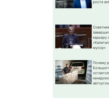
роста ан
Советник
заверши
карьеру 
«Капитал
мусор»
Почему 
Большог
остается
канадско
автоугон