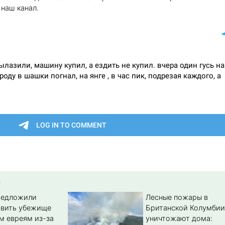
наш канал.
:
редложили
Лесные пожары в
авить убежище
Британской Колумбии
м евреям из-за
уничтожают дома: