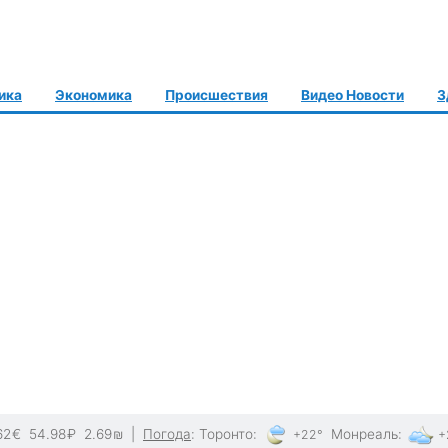
ика
Экономика
Происшествия
Видео Новости
З
62
€
54.98
₽
2.69
₪
|
Погода
:
Торонто
:
Монреаль
:
+22°
+