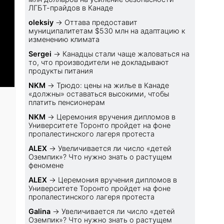
ЛГБТ-прайдов в Канаде
oleksiy
→
Оттава предоставит
муниципалитетам $530 млн на адаптацию к
изменению климата
Sеrgei
→
Канадцы стали чаще жаловаться на
то, что производители не докладывают
продукты питания
NKM
→
Трюдо: цены на жилье в Канаде
«должны» оставаться высокими, чтобы
платить пенсионерам
NKM
→
Церемония вручения дипломов в
Университете Торонто пройдет на фоне
пропалестинского лагеря протеста
ALEX
→
Увеличивается ли число «детей
Оземпик»? Что нужно знать о растущем
феномене
ALEX
→
Церемония вручения дипломов в
Университете Торонто пройдет на фоне
пропалестинского лагеря протеста
Galina
→
Увеличивается ли число «детей
Оземпик»? Что нужно знать о растущем