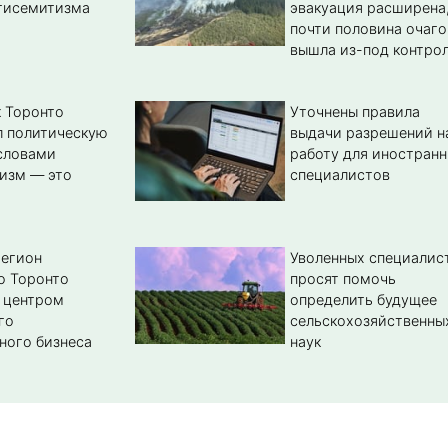
тисемитизма
эвакуация расширена
почти половина очаго
вышла из-под контро
 Торонто
Уточнены правила
л политическую
выдачи разрешений н
словами
работу для иностран
изм — это
специалистов
регион
Уволенных специалис
о Торонто
просят помочь
 центром
определить будущее
го
сельскохозяйственны
ного бизнеса
наук