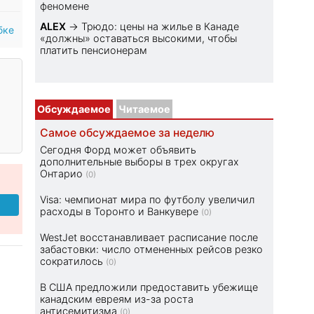
феномене
ALEX
→
Трюдо: цены на жилье в Канаде
бке
«должны» оставаться высокими, чтобы
платить пенсионерам
Обсуждаемое
Читаемое
Самое обсуждаемое за неделю
Сегодня Форд может объявить
дополнительные выборы в трех округах
Онтарио
(0)
Visa: чемпионат мира по футболу увеличил
расходы в Торонто и Ванкувере
(0)
WestJet восстанавливает расписание после
забастовки: число отмененных рейсов резко
сократилось
(0)
В США предложили предоставить убежище
канадским евреям из-за роста
антисемитизма
(0)