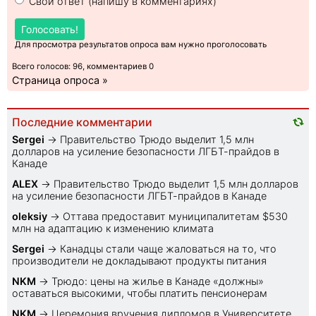
Свой ответ (напишу в комментариях)
Голосовать!
Для просмотра результатов опроса вам нужно проголосовать
Всего голосов: 96, комментариев 0
Страница опроса »
Последние комментарии
Sеrgei
→
Правительство Трюдо выделит 1,5 млн
долларов на усиление безопасности ЛГБТ-прайдов в
Канаде
ALEX
→
Правительство Трюдо выделит 1,5 млн долларов
на усиление безопасности ЛГБТ-прайдов в Канаде
oleksiy
→
Оттава предоставит муниципалитетам $530
млн на адаптацию к изменению климата
Sеrgei
→
Канадцы стали чаще жаловаться на то, что
производители не докладывают продукты питания
NKM
→
Трюдо: цены на жилье в Канаде «должны»
оставаться высокими, чтобы платить пенсионерам
NKM
→
Церемония вручения дипломов в Университете