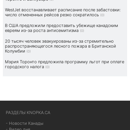
WestJet восстанавливает расписание после забастовки:
число отмененных рейсов резко сократилось
(0)
В США предложили предоставить убежище канадским
евреям из-за роста антисемитизма
(0)
20 тысяч человек эвакуированы из-за стремительно
распространяющегося лесного пожара в Британской
Колумбии
(0)
Мэрия Торонто предложила программу льгот при оплате
городского налога
(0)
РАЗДЕЛЫ KNOPKA.CA
- Новости Канады
- Видео дня