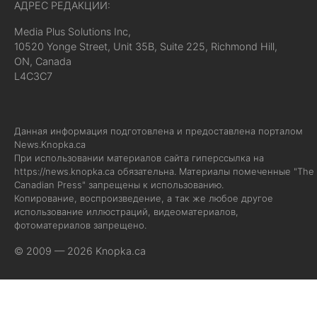
АДРЕС РЕДАКЦИИ:
Media Plus Solutions Inc,
10520 Yonge Street, Unit 35B, Suite 225, Richmond Hill,
ON, Canada
L4C3C7
Данная информация подготовлена и предоставлена порталом
News.Knopka.ca
При использовании материалов сайта гиперссылка на
https://news.knopka.ca
обязательна. Материалы помеченные "The
Canadian Press" запрещены к использованию.
Копирование, воспроизведение, а так же любое другое
использование иллюстраций, видеоматериалов,
фотоматериалов запрещено.
© 2009 — 2026 Knopka.ca