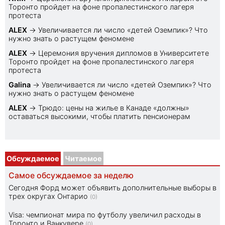
Торонто пройдет на фоне пропалестинского лагеря
протеста
ALEX
→
Увеличивается ли число «детей Оземпик»? Что
нужно знать о растущем феномене
ALEX
→
Церемония вручения дипломов в Университете
Торонто пройдет на фоне пропалестинского лагеря
протеста
Galina
→
Увеличивается ли число «детей Оземпик»? Что
нужно знать о растущем феномене
ALEX
→
Трюдо: цены на жилье в Канаде «должны»
оставаться высокими, чтобы платить пенсионерам
Обсуждаемое
Читаемое
Самое обсуждаемое за неделю
Сегодня Форд может объявить дополнительные выборы в
трех округах Онтарио
(0)
Visa: чемпионат мира по футболу увеличил расходы в
Торонто и Ванкувере
(0)