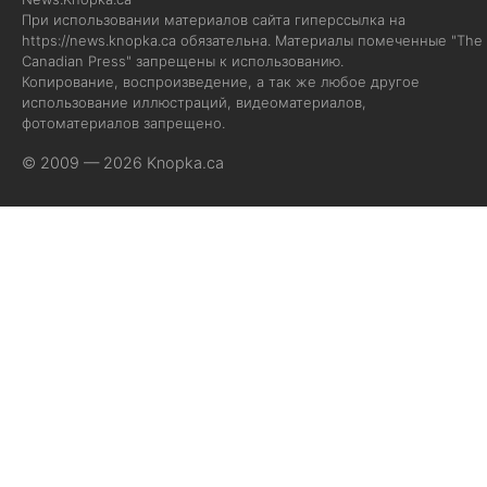
При использовании материалов сайта гиперссылка на
https://news.knopka.ca
обязательна. Материалы помеченные "The
Canadian Press" запрещены к использованию.
Копирование, воспроизведение, а так же любое другое
использование иллюстраций, видеоматериалов,
фотоматериалов запрещено.
© 2009 — 2026 Knopka.ca