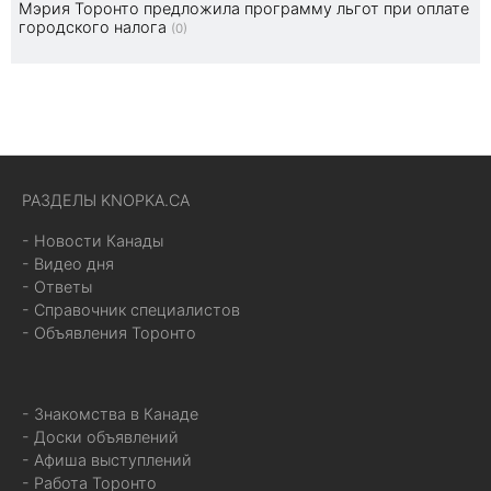
Мэрия Торонто предложила программу льгот при оплате
городского налога
(0)
РАЗДЕЛЫ KNOPKA.CA
- Новости Канады
- Видео дня
- Ответы
- Справочник специалистов
- Объявления Торонто
- Знакомства в Канаде
- Доски объявлений
- Афиша выступлений
- Работа Торонто