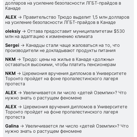
долларов на усиление безопасности ЛГБТ-прайдов в
Канаде
ALEX
→
Правительство Трюдо выделит 1,5 млн долларов
на усиление безопасности ЛГБТ-прайдов в Канаде
oleksiy
→
Оттава предоставит муниципалитетам $530
млн на адаптацию к изменению климата
Sеrgei
→
Канадцы стали чаще жаловаться на то, что
производители не докладывают продукты питания
NKM
→
Трюдо: цены на жилье в Канаде «должны»
оставаться высокими, чтобы платить пенсионерам
NKM
→
Церемония вручения дипломов в Университете
Торонто пройдет на фоне пропалестинского лагеря
протеста
ALEX
→
Увеличивается ли число «детей Оземпик»? Что
нужно знать о растущем феномене
ALEX
→
Церемония вручения дипломов в Университете
Торонто пройдет на фоне пропалестинского лагеря
протеста
Galina
→
Увеличивается ли число «детей Оземпик»? Что
нужно знать о растущем феномене