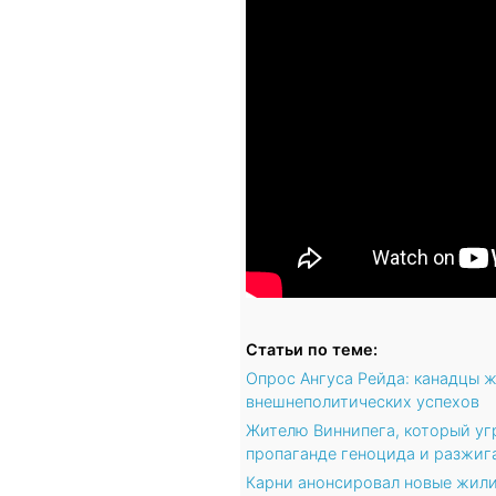
Статьи по теме:
Опрос Ангуса Рейда: канадцы ж
внешнеполитических успехов
Жителю Виннипега, который уг
пропаганде геноцида и разжиг
Карни анонсировал новые жили