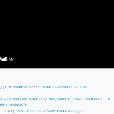
дут от правительства Карни снижения цен, а не
рожал премьер-министру, предъявили новые обвинения — в
ании ненависти
щные проекты в своём избирательном округе