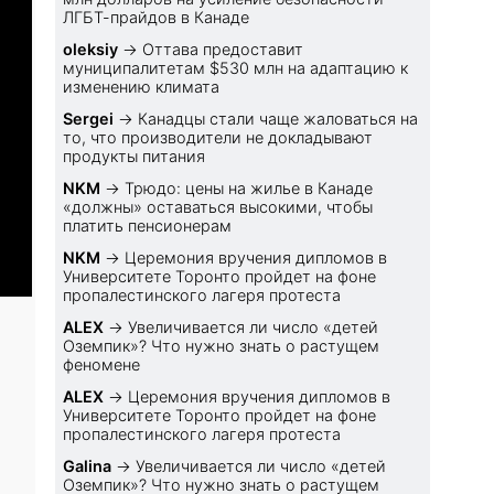
ЛГБТ-прайдов в Канаде
oleksiy
→
Оттава предоставит
муниципалитетам $530 млн на адаптацию к
изменению климата
Sеrgei
→
Канадцы стали чаще жаловаться на
то, что производители не докладывают
продукты питания
NKM
→
Трюдо: цены на жилье в Канаде
«должны» оставаться высокими, чтобы
платить пенсионерам
NKM
→
Церемония вручения дипломов в
Университете Торонто пройдет на фоне
пропалестинского лагеря протеста
ALEX
→
Увеличивается ли число «детей
Оземпик»? Что нужно знать о растущем
феномене
ALEX
→
Церемония вручения дипломов в
Университете Торонто пройдет на фоне
пропалестинского лагеря протеста
Galina
→
Увеличивается ли число «детей
Оземпик»? Что нужно знать о растущем