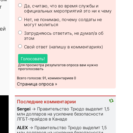
Да, считаю, что во время службы и
т
официальных мероприятий это ни к чему
Нет, не понимаю, почему солдаты не
могут молиться
ей
Затрудняюсь ответить, не думал/а об
этом
Свой ответ (напишу в комментариях)
Голосовать!
Для просмотра результатов опроса вам нужно
проголосовать
Всего голосов: 91, комментариев 0
Страница опроса »
Последние комментарии
Sеrgei
→
Правительство Трюдо выделит 1,5
млн долларов на усиление безопасности
ЛГБТ-прайдов в Канаде
ALEX
→
Правительство Трюдо выделит 1,5
млн долларов на усиление безопасности