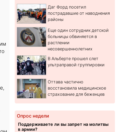
Даг Форд посетил
пострадавшие от наводнения
районы
Еще один сотрудник детской
больницы обвиняется в
растлении
тим
несовершеннолетних
то
В Альберте прошел слет
ультраправой группировки
Оттава частично
е,
восстановила медицинское
страхование для беженцев
,
Опрос недели
Поддерживаете ли вы запрет на молитвы
в армии?
ном