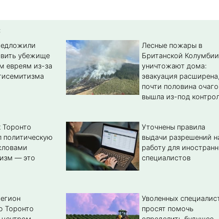
:
редложили
Лесные пожары в
авить убежище
Британской Колумбии
м евреям из-за
уничтожают дома:
тисемитизма
эвакуация расширена
почти половина очаго
вышла из-под контро
 Торонто
Уточнены правила
л политическую
выдачи разрешений н
словами
работу для иностран
изм — это
специалистов
регион
Уволенных специалис
о Торонто
просят помочь
 центром
определить будущее