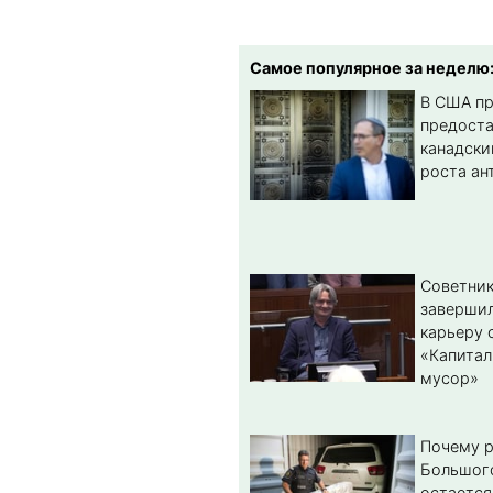
Самое популярное за неделю
В США п
предост
канадски
роста ан
Советник
заверши
карьеру 
«Капитал
мусор»
Почему 
Большог
остается