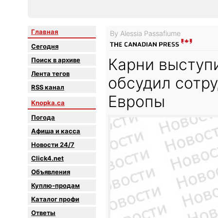
Главная
By Alessia Passafiume
Сегодня
Карни выступ
Поиск в архиве
Лента тегов
обсудил сотр
RSS канал
Европы
Knopka.ca
Погода
Афиша и касса
Новости 24/7
Click4.net
Объявления
Куплю-продам
Каталог профи
Oтветы