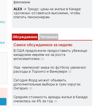
феномене
ALEX
→
Трюдо: цены на жилье в Канаде
«должны» оставаться высокими, чтобы
платить пенсионерам
аву
Обсуждаемое
Читаемое
бке
Самое обсуждаемое за неделю
В США предложили предоставить убежище
канадским евреям из-за роста
антисемитизма
(0)
Visa: чемпионат мира по футболу увеличил
расходы в Торонто и Ванкувере
(0)
Сегодня Форд может объявить
дополнительные выборы в трех округах
Онтарио
(0)
Средняя стоимость аренды жилья в Канаде
снизилась на 4% за год
(0)