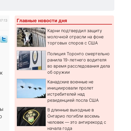
Главные новости дня
07:13
Карни подтвердил защиту
молочной отрасли на фоне
торговых споров с США
Полиция Торонто смертельно
ранила 19-летнего водителя
во время расследования дела
об оружии
к
Канадские военные не
инициировали пролет
истребителей над
резиденцией посла США
ны
В длинные выходные в
ю
Онтарио погибли восемь
человек — это антирекорд с
начала года