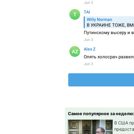
Самое популярное за неделю
В США п
предост