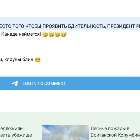
:
редложили
Лесные пожары в
авить убежище
Британской Колумбии