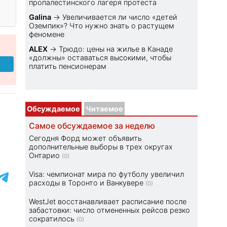
пропалестинского лагеря протеста
Galina
→
Увеличивается ли число «детей
Оземпик»? Что нужно знать о растущем
феномене
ALEX
→
Трюдо: цены на жилье в Канаде
«должны» оставаться высокими, чтобы
платить пенсионерам
Обсуждаемое
Читаемое
Самое обсуждаемое за неделю
Сегодня Форд может объявить
дополнительные выборы в трех округах
Онтарио
(0)
Visa: чемпионат мира по футболу увеличил
расходы в Торонто и Ванкувере
(0)
WestJet восстанавливает расписание после
забастовки: число отмененных рейсов резко
сократилось
(0)