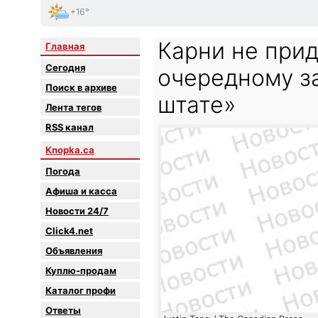
+16°
Карни не прид
Главная
Сегодня
очередному з
Поиск в архиве
штате»
Лента тегов
RSS канал
Knopka.ca
Погода
Афиша и касса
Новости 24/7
Click4.net
Объявления
Куплю-продам
Каталог профи
Oтветы