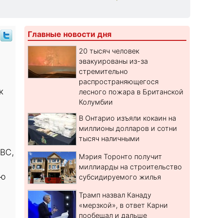
Главные новости дня
20 тысяч человек
эвакуированы из-за
стремительно
распространяющегося
к
лесного пожара в Британской
Колумбии
В Онтарио изъяли кокаин на
миллионы долларов и сотни
тысяч наличными
BC,
Мэрия Торонто получит
миллиарды на строительство
ую
субсидируемого жилья
Трамп назвал Канаду
«мерзкой», в ответ Карни
пообещал и дальше