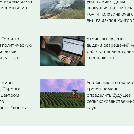
м евреям из-за
уничтожают дома:
тисемитизма
эвакуация расширена
почти половина очаго
вышла из-под контро
 Торонто
Уточнены правила
л политическую
выдачи разрешений н
словами
работу для иностран
изм — это
специалистов
регион
Уволенных специалис
о Торонто
просят помочь
 центром
определить будущее
го
сельскохозяйственны
ного бизнеса
наук