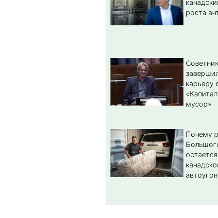
канадски
роста ан
Советник
заверши
карьеру 
«Капитал
мусор»
Почему 
Большог
остается
канадско
автоугон