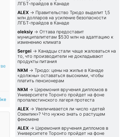
ЛГБТ-прайдов в Канаде
ALEX
→
Правительство Трюдо выделит 1,5
млн долларов на усиление безопасности
ЛГБТ-прайдов в Канаде
oleksiy
→
Оттава предоставит
муниципалитетам $530 млн на адаптацию к
изменению климата
Sеrgei
→
Канадцы стали чаще жаловаться на
то, что производители не докладывают
продукты питания
тве
NKM
→
Трюдо: цены на жилье в Канаде
«должны» оставаться высокими, чтобы
платить пенсионерам
NKM
→
Церемония вручения дипломов в
Университете Торонто пройдет на фоне
бке
пропалестинского лагеря протеста
ALEX
→
Увеличивается ли число «детей
Оземпик»? Что нужно знать о растущем
феномене
ALEX
→
Церемония вручения дипломов в
Университете Торонто пройдет на фоне