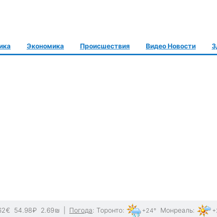
ика
Экономика
Происшествия
Видео Новости
З
62
€
54.98
₽
2.69
₪
|
Погода
:
Торонто
:
Монреаль
:
+24°
+