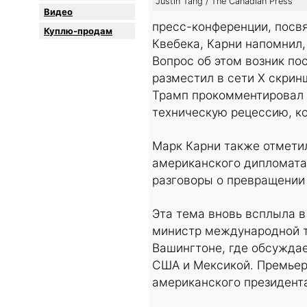
Justin Tang / The Canadian Press
Видео
пресс-конференции, посв
Куплю-продам
Квебека, Карни напомнил,
Вопрос об этом возник по
разместил в сети X скринш
Трамп прокомментировал 
техническую рецессию, ко
Марк Карни также отметил
американского дипломата.
разговоры о превращении
Эта тема вновь всплыла в
министр международной т
Вашингтоне, где обсужда
США и Мексикой. Премьер
американского президент