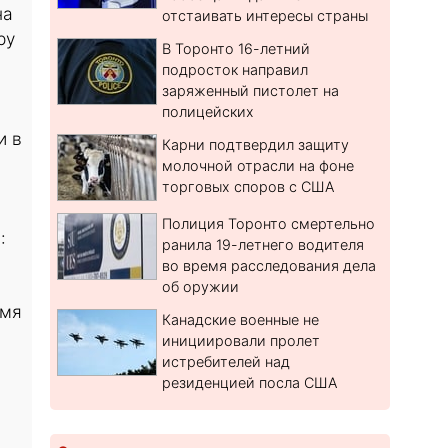
на
отстаивать интересы страны
ру
В Торонто 16-летний
подросток направил
заряженный пистолет на
полицейских
и в
Карни подтвердил защиту
молочной отрасли на фоне
торговых споров с США
Полиция Торонто смертельно
:
ранила 19-летнего водителя
во время расследования дела
об оружии
емя
Канадские военные не
инициировали пролет
,
истребителей над
резиденцией посла США