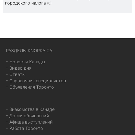
городского налога
(0)
РАЗДЕЛЫ KNOPKA.CA
- Новости Канады
- Видео дня
- Ответы
- Справочник специалистов
- Объявления Торонто
- Знакомства в Канаде
- Доски объявлений
- Афиша выступлений
- Работа Торонто