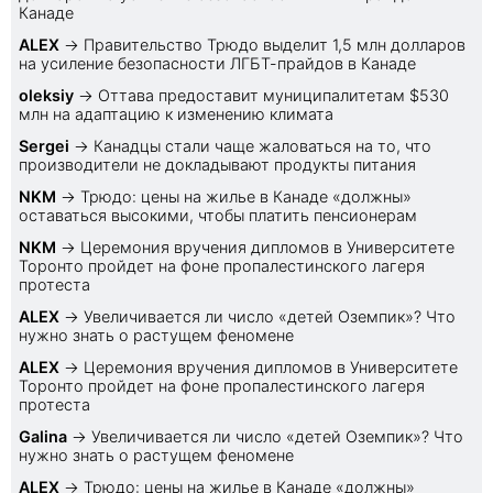
Канаде
ALEX
→
Правительство Трюдо выделит 1,5 млн долларов
на усиление безопасности ЛГБТ-прайдов в Канаде
oleksiy
→
Оттава предоставит муниципалитетам $530
млн на адаптацию к изменению климата
Sеrgei
→
Канадцы стали чаще жаловаться на то, что
производители не докладывают продукты питания
NKM
→
Трюдо: цены на жилье в Канаде «должны»
оставаться высокими, чтобы платить пенсионерам
NKM
→
Церемония вручения дипломов в Университете
Торонто пройдет на фоне пропалестинского лагеря
протеста
ALEX
→
Увеличивается ли число «детей Оземпик»? Что
нужно знать о растущем феномене
ALEX
→
Церемония вручения дипломов в Университете
Торонто пройдет на фоне пропалестинского лагеря
протеста
Galina
→
Увеличивается ли число «детей Оземпик»? Что
нужно знать о растущем феномене
ALEX
→
Трюдо: цены на жилье в Канаде «должны»