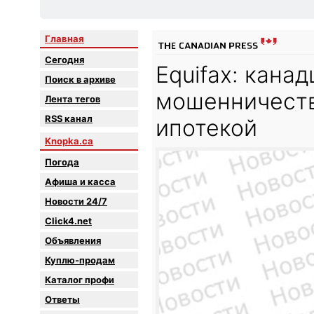
Главная
Сегодня
Equifax: кана
Поиск в архиве
мошенничеств
Лента тегов
RSS канал
ипотекой
Knopka.ca
Погода
Афиша и касса
Новости 24/7
Click4.net
Объявления
Куплю-продам
Каталог профи
Oтветы