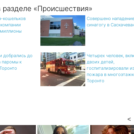
в разделе «Происшествия»
н-кошельков
Совершено нападение
 компании
синагогу в Саскачева
 миллионы
 добрались до
Четырех человек, вкл
а паромы к
двоих детей,
Торонто
госпитализировали из
пожара в многоэтажк
Торонто
x
<