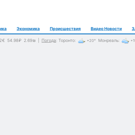
ика
Экономика
Происшествия
Видео Новости
З
2
€
54.98
₽
2.69
₪
|
Погода
:
Торонто
:
Монреаль
:
+20°
+1