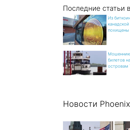
Последние статьи 
Из биткои
канадской
похищены
Мошенники
билетов н
островам 
Новости Phoeni