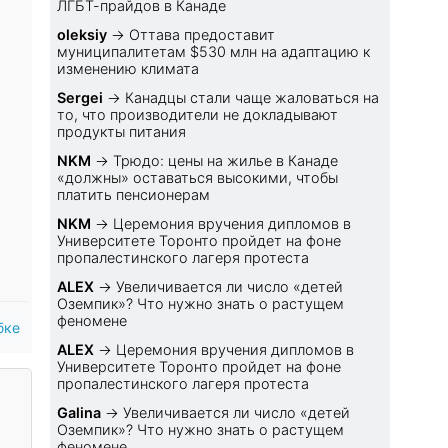
ЛГБТ-прайдов в Канаде
oleksiy
→
Оттава предоставит
муниципалитетам $530 млн на адаптацию к
изменению климата
Sеrgei
→
Канадцы стали чаще жаловаться на
то, что производители не докладывают
продукты питания
NKM
→
Трюдо: цены на жилье в Канаде
«должны» оставаться высокими, чтобы
платить пенсионерам
NKM
→
Церемония вручения дипломов в
Университете Торонто пройдет на фоне
пропалестинского лагеря протеста
ALEX
→
Увеличивается ли число «детей
Оземпик»? Что нужно знать о растущем
феномене
бке
ALEX
→
Церемония вручения дипломов в
Университете Торонто пройдет на фоне
пропалестинского лагеря протеста
Galina
→
Увеличивается ли число «детей
Оземпик»? Что нужно знать о растущем
феномене