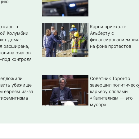
цию
пожары в
Карни приехал в
кой Колумбии
Альберту с
ают дома:
финансированием жи
я расширена,
на фоне протестов
ловина очагов
-под контроля
редложили
Советник Торонто
авить убежище
завершил политическ
м евреям из-за
карьеру словами
тисемитизма
«Капитализм — это
мусор»