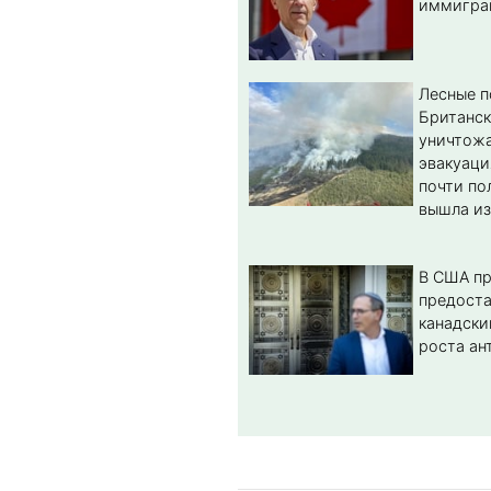
иммигра
Лесные 
Британс
уничтож
эвакуаци
почти по
вышла из
В США п
предост
канадски
роста ан