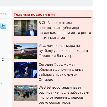
Главные новости дня
12:05
В США предложили
предоставить убежище
канадским евреям из-за роста
антисемитизма
Visa: чемпионат мира по
футболу увеличил расходы в
Торонто и Ванкувере
 с
Сегодня Форд может
.
объявить дополнительные
выборы в трех округах
Онтарио
о
WestJet восстанавливает
расписание после забастовки:
число отмененных рейсов
резко сократилось