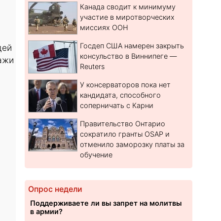
Канада сводит к минимуму
участие в миротворческих
миссиях ООН
Госдеп США намерен закрыть
дей
консульство в Виннипеге —
ажи
Reuters
У консерваторов пока нет
кандидата, способного
соперничать с Карни
Правительство Онтарио
сократило гранты OSAP и
отменило заморозку платы за
обучение
Опрос недели
Поддерживаете ли вы запрет на молитвы
в армии?