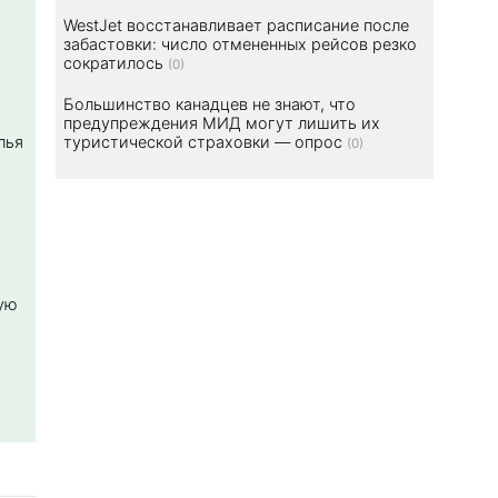
WestJet восстанавливает расписание после
забастовки: число отмененных рейсов резко
сократилось
(0)
Большинство канадцев не знают, что
предупреждения МИД могут лишить их
туристической страховки — опрос
лья
(0)
ую