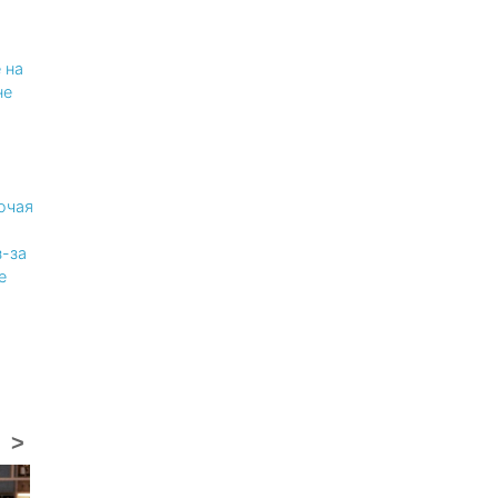
 на
не
ючая
-за
е
>