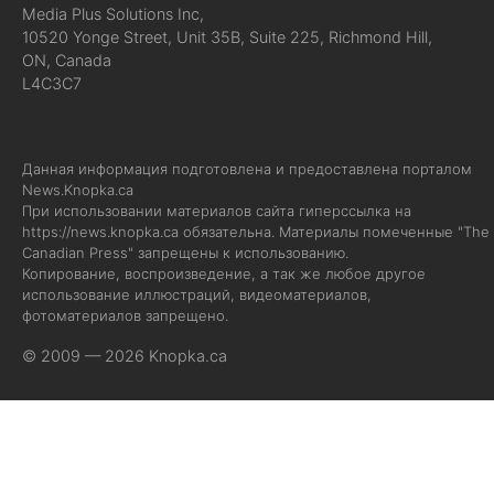
Media Plus Solutions Inc,
10520 Yonge Street, Unit 35B, Suite 225, Richmond Hill,
ON, Canada
L4C3C7
Данная информация подготовлена и предоставлена порталом
News.Knopka.ca
При использовании материалов сайта гиперссылка на
https://news.knopka.ca
обязательна. Материалы помеченные "The
Canadian Press" запрещены к использованию.
Копирование, воспроизведение, а так же любое другое
использование иллюстраций, видеоматериалов,
фотоматериалов запрещено.
© 2009 — 2026 Knopka.ca