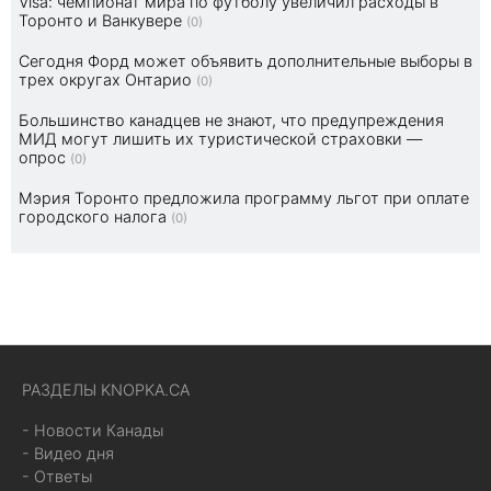
Visa: чемпионат мира по футболу увеличил расходы в
Торонто и Ванкувере
(0)
Сегодня Форд может объявить дополнительные выборы в
трех округах Онтарио
(0)
Большинство канадцев не знают, что предупреждения
МИД могут лишить их туристической страховки —
опрос
(0)
Мэрия Торонто предложила программу льгот при оплате
городского налога
(0)
РАЗДЕЛЫ KNOPKA.CA
- Новости Канады
- Видео дня
- Ответы