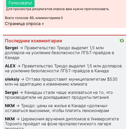
Голосовать!
Для просмотра результатов опроса вам нужно проголосовать
Всего голосов: 89, комментариев 0
Страница опроса »
Последние комментарии
Sеrgei
→
Правительство Трюдо выделит 1,5 млн
долларов на усиление безопасности ЛГБТ-прайдов в
Канаде
ALEX
→
Правительство Трюдо выделит 1,5 млн долларов
на усиление безопасности ЛГБТ-прайдов в Канаде
oleksiy
→
Оттава предоставит муниципалитетам $530
млн на адаптацию к изменению климата
Sеrgei
→
Канадцы стали чаще жаловаться на то, что
производители не докладывают продукты питания
NKM
→
Трюдо: цены на жилье в Канаде «должны»
оставаться высокими, чтобы платить пенсионерам
NKM
→
Церемония вручения дипломов в Университете
Торонто пройдет на фоне пропалестинского лагеря
протеста