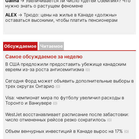
Galina
→
Увеличивается ли число «детей Оземпик»? Что
нужно знать о растущем феномене
ALEX
→
Трюдо: цены на жилье в Канаде «должны»
оставаться высокими, чтобы платить пенсионерам
Обсуждаемое
Читаемое
Самое обсуждаемое за неделю
В США предложили предоставить убежище канадским
евреям из-за роста антисемитизма
(0)
Сегодня Форд может объявить дополнительные выборы в
трех округах Онтарио
(0)
Visa: чемпионат мира по футболу увеличил расходы в
Торонто и Ванкувере
(0)
WestJet восстанавливает расписание после забастовки:
число отмененных рейсов резко сократилось
(0)
Объем венчурных инвестиций в Канаде вырос на 17%
(0)