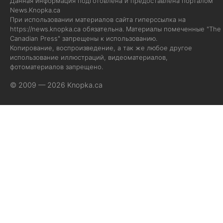
Данная информация подготовлена и предоставлена порталом
News.Knopka.ca
При использовании материалов сайта гиперссылка на
https://news.knopka.ca
обязательна. Материалы помеченные "The
Canadian Press" запрещены к использованию.
Копирование, воспроизведение, а так же любое другое
использование иллюстраций, видеоматериалов,
фотоматериалов запрещено.
© 2009 — 2026 Knopka.ca