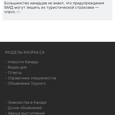
Большинство канадцев не знают, что предупреждения
МИД могут лишить их туристической страховки —
опрос
(0)
РАЗДЕЛЫ KNOPKA.CA
- Новости Канады
- Видео дня
- Ответы
- Справочник специалистов
- Объявления Торонто
- Знакомства в Канаде
- Доски объявлений
- Афиша выступлений