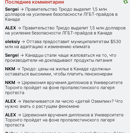
Последние комментарии
Sеrgei
→
Правительство Трюдо выделит 1,5 млн
долларов на усиление безопасности ЛГБТ-прайдов в
Канаде
ALEX
→
Правительство Трюдо выделит 1,5 млн долларов
на усиление безопасности ЛГБТ-прайдов в Канаде
oleksiy
→
Оттава предоставит муниципалитетам $530
млн на адаптацию к изменению климата
Sеrgei
→
Канадцы стали чаще жаловаться на то, что
производители не докладывают продукты питания
NKM
→
Трюдо: цены на жилье в Канаде «должны»
оставаться высокими, чтобы платить пенсионерам
NKM
→
Церемония вручения дипломов в Университете
Торонто пройдет на фоне пропалестинского лагеря
протеста
ALEX
→
Увеличивается ли число «детей Оземпик»? Что
нужно знать о растущем феномене
ALEX
→
Церемония вручения дипломов в Университете
Торонто пройдет на фоне пропалестинского лагеря
протеста