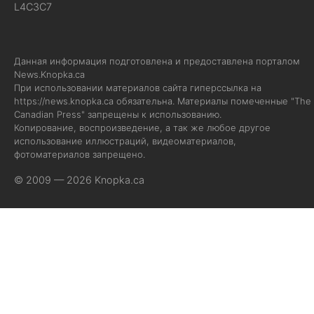
L4C3C7
Данная информация подготовлена и предоставлена порталом
News.Knopka.ca
При использовании материалов сайта гиперссылка на
https://news.knopka.ca
обязательна. Материалы помеченные "The
Canadian Press" запрещены к использованию.
Копирование, воспроизведение, а так же любое другое
использование иллюстраций, видеоматериалов,
фотоматериалов запрещено.
© 2009 — 2026 Knopka.ca