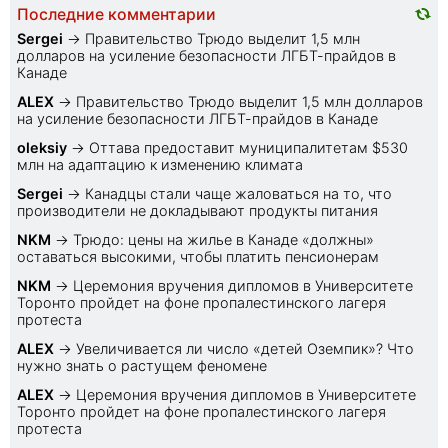
Последние комментарии
Sеrgei
→
Правительство Трюдо выделит 1,5 млн
долларов на усиление безопасности ЛГБТ-прайдов в
Канаде
ALEX
→
Правительство Трюдо выделит 1,5 млн долларов
на усиление безопасности ЛГБТ-прайдов в Канаде
oleksiy
→
Оттава предоставит муниципалитетам $530
млн на адаптацию к изменению климата
Sеrgei
→
Канадцы стали чаще жаловаться на то, что
производители не докладывают продукты питания
NKM
→
Трюдо: цены на жилье в Канаде «должны»
оставаться высокими, чтобы платить пенсионерам
NKM
→
Церемония вручения дипломов в Университете
Торонто пройдет на фоне пропалестинского лагеря
протеста
ALEX
→
Увеличивается ли число «детей Оземпик»? Что
нужно знать о растущем феномене
ALEX
→
Церемония вручения дипломов в Университете
Торонто пройдет на фоне пропалестинского лагеря
протеста