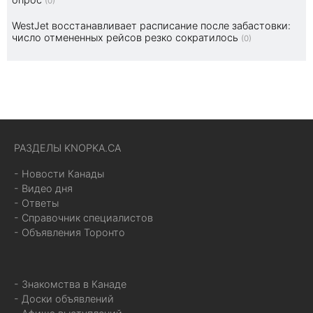
(0)
WestJet восстанавливает расписание после забастовки:
число отмененных рейсов резко сократилось
(0)
РАЗДЕЛЫ KNOPKA.CA
- Новости Канады
- Видео дня
- Ответы
- Справочник специалистов
- Объявления Торонто
- Знакомства в Канаде
- Доски объявлений