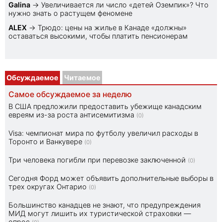
Galina
→
Увеличивается ли число «детей Оземпик»? Что
нужно знать о растущем феномене
ALEX
→
Трюдо: цены на жилье в Канаде «должны»
оставаться высокими, чтобы платить пенсионерам
Обсуждаемое
Читаемое
Самое обсуждаемое за неделю
В США предложили предоставить убежище канадским
евреям из-за роста антисемитизма
(0)
Visa: чемпионат мира по футболу увеличил расходы в
Торонто и Ванкувере
(0)
Три человека погибли при перевозке заключенной
(0)
Сегодня Форд может объявить дополнительные выборы в
трех округах Онтарио
(0)
Большинство канадцев не знают, что предупреждения
МИД могут лишить их туристической страховки —
опрос